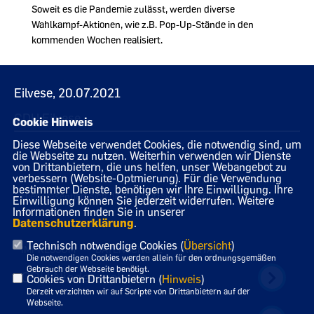
Soweit es die Pandemie zulässt, werden diverse
Wahlkampf-Aktionen, wie z.B. Pop-Up-Stände in den
kommenden Wochen realisiert.
Eilvese, 20.07.2021
CDU Eilvese
Cookie Hinweis
Diese Webseite verwendet Cookies, die notwendig sind, um
die Webseite zu nutzen. Weiterhin verwenden wir Dienste
von Drittanbietern, die uns helfen, unser Webangebot zu
verbessern (Website-Optmierung). Für die Verwendung
bestimmter Dienste, benötigen wir Ihre Einwilligung. Ihre
Hier präsentiert sich der CDU Ortsverband Eilvese
Einwilligung können Sie jederzeit widerrufen. Weitere
Informationen finden Sie in unserer
Datenschutzerklärung
.
Technisch notwendige Cookies (
Übersicht
)
IMPRESSUM
DATENSCHUTZ
KONTAKT
Die notwendigen Cookies werden allein für den ordnungsgemäßen
Gebrauch der Webseite benötigt.
CDU Niedersachsen
Cookies von Drittanbietern (
Hinweis
)
Derzeit verzichten wir auf Scripte von Drittanbietern auf der
Webseite.